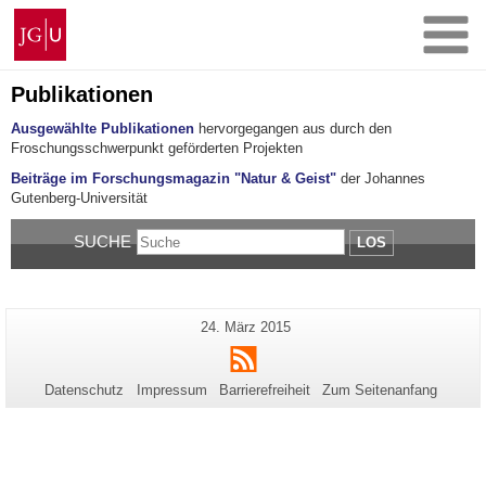
Zum
Johannes
Inhalt
Gutenberg-
springen
Universität
Mainz
Publikationen
Ausgewählte Publikationen
hervorgegangen aus durch den
Froschungsschwerpunkt geförderten Projekten
Beiträge im Forschungsmagazin "Natur & Geist"
der Johannes
Gutenberg-Universität
SUCHE
LOS
Zusätzliche
Letzte
24. März 2015
Seiten-
Aktualisierung:
Informationen
RSS
Name:
zu
Datenschutz
Impressum
Barrierefreiheit
Zum Seitenanfang
dieser
Seite