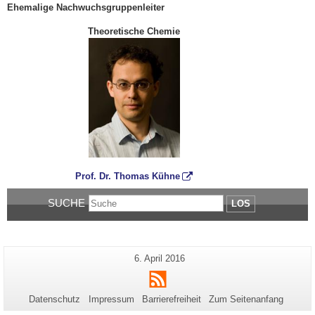
Ehemalige Nachwuchsgruppenleiter
Theoretische Chemie
Prof. Dr. Thomas Kühne
SUCHE
LOS
Zusätzliche
Letzte
6. April 2016
Seiten-
Aktualisierung:
Informationen
RSS
Name:
zu
Datenschutz
Impressum
Barrierefreiheit
Zum Seitenanfang
dieser