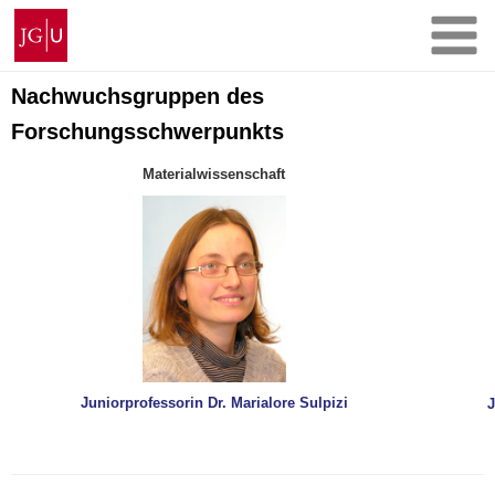
Zum
Johannes
Inhalt
Gutenberg-
springen
Universität
Mainz
Nachwuchsgruppen des
Forschungsschwerpunkts
Materialwissenschaft
Juniorprofessorin Dr. Marialore Sulpizi
J